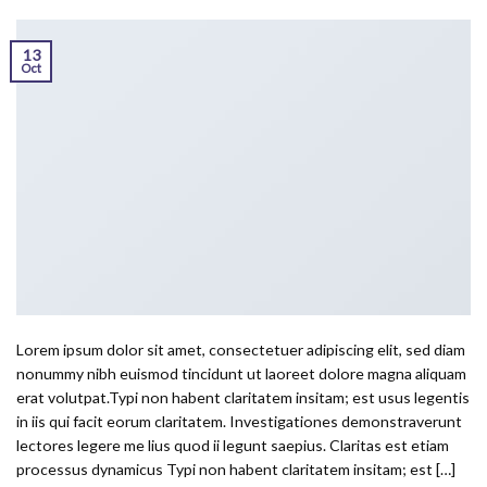
13
Oct
Lorem ipsum dolor sit amet, consectetuer adipiscing elit, sed diam
nonummy nibh euismod tincidunt ut laoreet dolore magna aliquam
erat volutpat.Typi non habent claritatem insitam; est usus legentis
in iis qui facit eorum claritatem. Investigationes demonstraverunt
lectores legere me lius quod ii legunt saepius. Claritas est etiam
processus dynamicus Typi non habent claritatem insitam; est […]