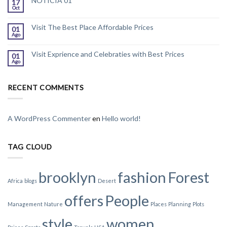
NOTICIA 01
17
Oct
Visit The Best Place Affordable Prices
01
Ago
Visit Exprience and Celebraties with Best Prices
01
Ago
RECENT COMMENTS
A WordPress Commenter
en
Hello world!
TAG CLOUD
brooklyn
fashion
Forest
Africa
blogs
Desert
offers
People
Management
Nature
Places
Planning
Plots
style
women