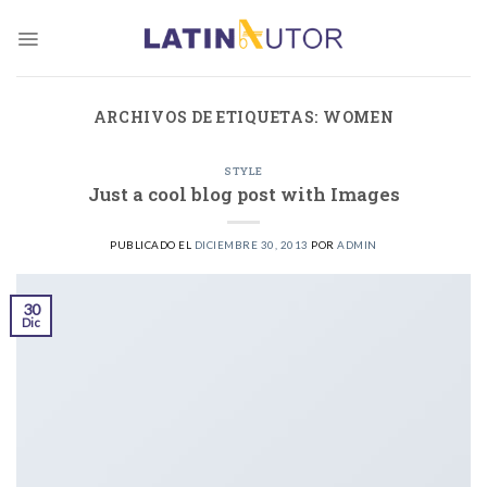
Skip
to
content
ARCHIVOS DE ETIQUETAS:
WOMEN
STYLE
Just a cool blog post with Images
PUBLICADO EL
DICIEMBRE 30, 2013
POR
ADMIN
30
Dic