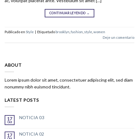
ac, volutpat placerat ante. Vestibulum sit amet […]
CONTINUAR LEYENDO
→
Publicado en
Style
|
Etiquetado
brooklyn
,
fashion
,
style
,
women
Deje un comentario
ABOUT
Lorem ipsum dolor sit amet, consectetuer adipiscing elit, sed diam
nonummy nibh euismod tincidunt.
LATEST POSTS
NOTICIA 03
17
Oct
NOTICIA 02
17
Oct