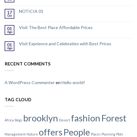
NOTICIA 01
17
Oct
Visit The Best Place Affordable Prices
01
Ago
Visit Exprience and Celebraties with Best Prices
01
Ago
RECENT COMMENTS
A WordPress Commenter
en
Hello world!
TAG CLOUD
brooklyn
fashion
Forest
Africa
blogs
Desert
offers
People
Management
Nature
Places
Planning
Plots