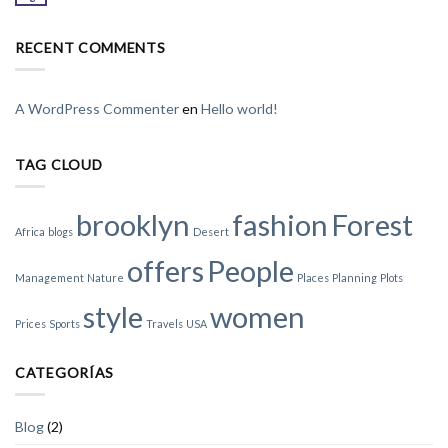
RECENT COMMENTS
A WordPress Commenter
en
Hello world!
TAG CLOUD
brooklyn
fashion
Forest
Africa
blogs
Desert
offers
People
Management
Nature
Places
Planning
Plots
style
women
Prices
Sports
Travels
USA
CATEGORÍAS
Blog
(2)