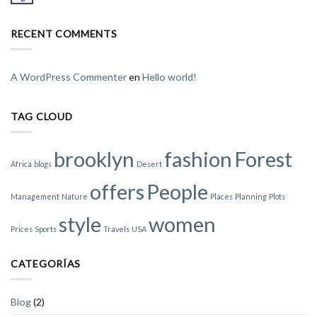
RECENT COMMENTS
A WordPress Commenter
en
Hello world!
TAG CLOUD
brooklyn
fashion
Forest
Africa
blogs
Desert
offers
People
Management
Nature
Places
Planning
Plots
style
women
Prices
Sports
Travels
USA
CATEGORÍAS
Blog
(2)