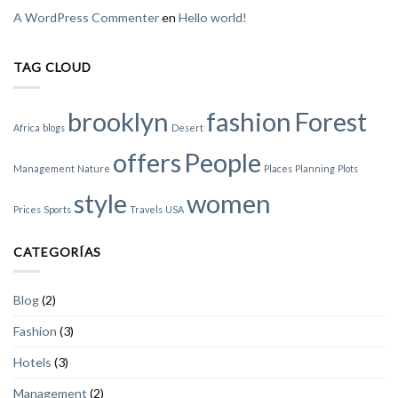
A WordPress Commenter
en
Hello world!
TAG CLOUD
brooklyn
fashion
Forest
Africa
blogs
Desert
offers
People
Management
Nature
Places
Planning
Plots
style
women
Prices
Sports
Travels
USA
CATEGORÍAS
Blog
(2)
Fashion
(3)
Hotels
(3)
Management
(2)